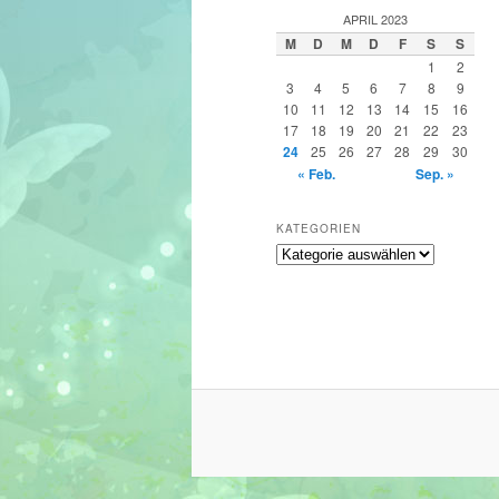
h
APRIL 2023
e
M
D
M
D
F
S
S
n
1
2
3
4
5
6
7
8
9
10
11
12
13
14
15
16
17
18
19
20
21
22
23
24
25
26
27
28
29
30
« Feb.
Sep. »
KATEGORIEN
Kategorien