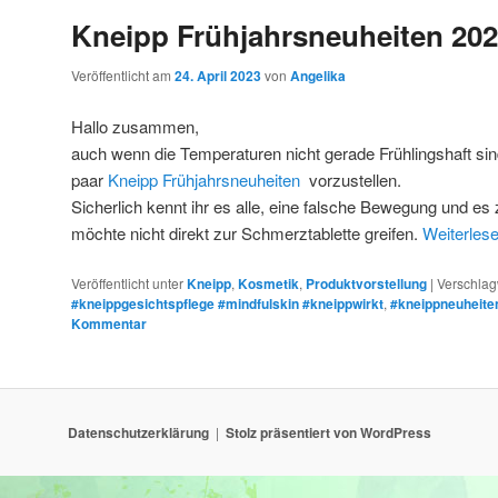
Kneipp Frühjahrsneuheiten 20
Veröffentlicht am
24. April 2023
von
Angelika
Hallo zusammen,
auch wenn die Temperaturen nicht gerade Frühlingshaft sind
paar
Kneipp Frühjahrsneuheiten
vorzustellen.
Sicherlich kennt ihr es alle, eine falsche Bewegung und e
möchte nicht direkt zur Schmerztablette greifen.
Weiterles
Veröffentlicht unter
Kneipp
,
Kosmetik
,
Produktvorstellung
|
Verschlag
#kneippgesichtspflege #mindfulskin #kneippwirkt
,
#kneippneuheite
Kommentar
Datenschutzerklärung
Stolz präsentiert von WordPress