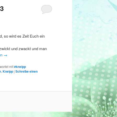
23
, so wird es Zeit Euch ein
s zwickt und zwackt und man
en
→
wortet mit
#kneipp
n
,
Kneipp
|
Schreibe einen