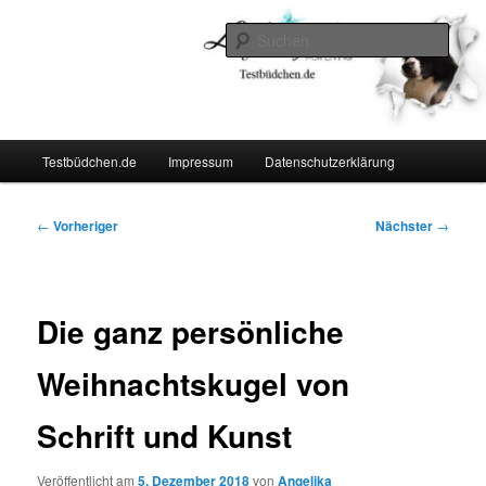
Zum
Lifestyle For Living
primären
Such
Inhalt
springen
Testbüdchen
Hauptmenü
Testbüdchen.de
Impressum
Datenschutzerklärung
Beitragsnavigation
←
Vorheriger
Nächster
→
Die ganz persönliche
Weihnachtskugel von
Schrift und Kunst
Veröffentlicht am
5. Dezember 2018
von
Angelika