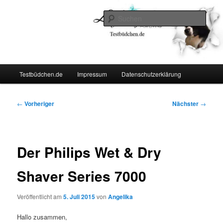
Zum
Lifestyle For Living
primären
Such
Inhalt
springen
Testbüdchen
Hauptmenü
Testbüdchen.de
Impressum
Datenschutzerklärung
Beitragsnavigation
←
Vorheriger
Nächster
→
Der Philips Wet & Dry
Shaver Series 7000
Veröffentlicht am
5. Juli 2015
von
Angelika
Hallo zusammen,