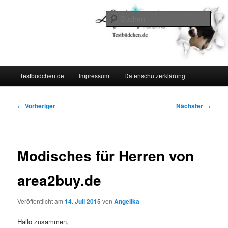
Zum
Lifestyle For Living
primären
Such
Inhalt
springen
Testbüdchen
Hauptmenü
Testbüdchen.de
Impressum
Datenschutzerklärung
Beitragsnavigation
←
Vorheriger
Nächster
→
Modisches für Herren von
area2buy.de
Veröffentlicht am
14. Juli 2015
von
Angelika
Hallo zusammen,