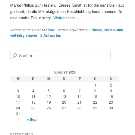
Marke Philips zum testen. Dieses Gerät ist für die sensible Haut
gedacht, da die Mikrokügelchen-Beschichtung hautschonend für
eine sanfte Rasur sorgt.
Weiterlesen
→
Veröffentlicht unter
Technik
|
Verschlagwortet mit
Philips
,
Series7000
,
wet&dry shaver
|
2
Antworten
S
u
c
h
AUGUST 2026
e
M
D
M
D
F
S
S
n
1
2
3
4
5
6
7
8
9
10
11
12
13
14
15
16
17
18
19
20
21
22
23
24
25
26
27
28
29
30
31
« Sep.
KATEGORIEN