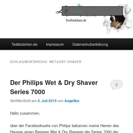
Zum
Zum
Lifestyle For Living
primären
sekundären
Such
Inhalt
Inhalt
springen
springen
Testbüdchen
Hauptmenü
Testbüdchen.de
Impressum
Datenschutzerklärung
SCHLAGWORTARCHIV:
WET&DRY SHAVER
Der Philips Wet & Dry Shaver
2
Series 7000
Veröffentlicht am
5. Juli 2015
von
Angelika
Hallo zusammen,
über der Facebookseite von Philips bekamen meine Herren des
Hauses einen Rasierer Wet & Dry Rasierer der Series 7000 der