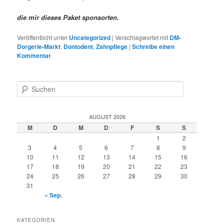
die mir dieses Paket sponsorten.
Veröffentlicht unter
Uncategorized
|
Verschlagwortet mit
DM-
Dorgerie-Markt
,
Dontodent
,
Zahnpflege
|
Schreibe einen
Kommentar
S
u
c
h
AUGUST 2026
e
M
D
M
D
F
S
S
n
1
2
3
4
5
6
7
8
9
10
11
12
13
14
15
16
17
18
19
20
21
22
23
24
25
26
27
28
29
30
31
« Sep.
KATEGORIEN