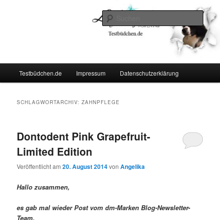
Zum
Zum
Lifestyle For Living
primären
sekundären
Such
Inhalt
Inhalt
springen
springen
Testbüdchen
Hauptmenü
Testbüdchen.de
Impressum
Datenschutzerklärung
SCHLAGWORTARCHIV:
ZAHNPFLEGE
Dontodent Pink Grapefruit-
Limited Edition
Veröffentlicht am
20. August 2014
von
Angelika
Hallo zusammen,
es gab mal wieder Post vom dm-Marken Blog-Newsletter-
Team.