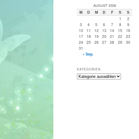
h
AUGUST 2026
e
M
D
M
D
F
S
S
n
1
2
3
4
5
6
7
8
9
10
11
12
13
14
15
16
17
18
19
20
21
22
23
24
25
26
27
28
29
30
31
« Sep.
KATEGORIEN
Kategorien