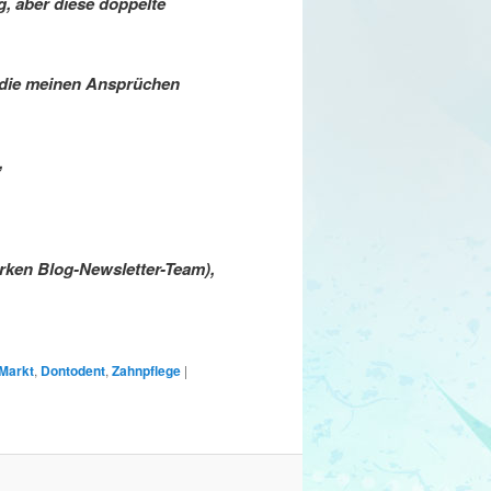
g, aber diese doppelte
 die meinen Ansprüchen
,
rken Blog-Newsletter-Team),
Markt
,
Dontodent
,
Zahnpflege
|