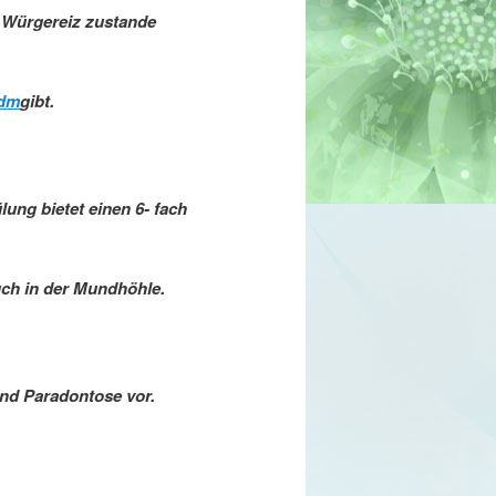
n Würgereiz zustande
dm
gibt.
ng bietet einen 6- fach
uch in der Mundhöhle.
nd Paradontose vor.