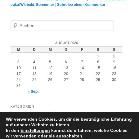
eukalWIebold
,
Sonnentor
|
Schreibe einen Kommentar
S
u
c
h
AUGUST 2026
e
M
D
M
D
F
S
S
n
1
2
3
4
5
6
7
8
9
10
11
12
13
14
15
16
17
18
19
20
21
22
23
24
25
26
27
28
29
30
31
« Sep.
KATEGORIEN
Kategorien
Wir verwenden Cookies, um dir die bestmögliche Erfahrung
auf unserer Website zu bieten.
In den
Einstellungen
kannst du erfahren, welche Cookies
wir verwenden oder sie ausschalten.
Datenschutzerklärung
Stolz präsentiert von WordPress