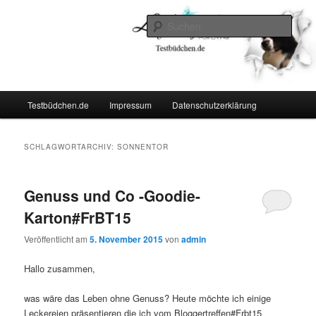
Zum
Zum
Lifestyle For Living
primären
sekundären
Such
Inhalt
Inhalt
springen
springen
Testbüdchen
Hauptmenü
Testbüdchen.de
Impressum
Datenschutzerklärung
SCHLAGWORTARCHIV:
SONNENTOR
Genuss und Co -Goodie-
Karton#FrBT15
Veröffentlicht am
5. November 2015
von
admin
Hallo zusammen,
was wäre das Leben ohne Genuss? Heute möchte ich einige
Leckereien präsentieren die ich vom Bloggertreffen#Frbt15