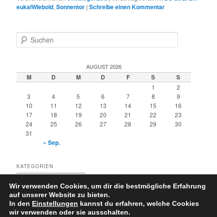
eukalWIebold
,
Sonnentor
|
Schreibe einen Kommentar
S
u
c
h
AUGUST 2026
e
M
D
M
D
F
S
S
n
1
2
3
4
5
6
7
8
9
10
11
12
13
14
15
16
17
18
19
20
21
22
23
24
25
26
27
28
29
30
31
« Sep.
KATEGORIEN
Kategorien
Wir verwenden Cookies, um dir die bestmögliche Erfahrung
auf unserer Website zu bieten.
In den
Einstellungen
kannst du erfahren, welche Cookies
wir verwenden oder sie ausschalten.
Datenschutzerklärung
Stolz präsentiert von WordPress