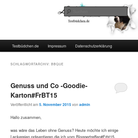
Zum
Zum
Lifestyle For Living
primären
sekundären
Such
Inhalt
Inhalt
springen
springen
Testbüdchen
Hauptmenü
Testbüdchen.de
Impressum
Datenschutzerklärung
SCHLAGWORTARCHIV:
BBQUE
Genuss und Co -Goodie-
Karton#FrBT15
Veröffentlicht am
5. November 2015
von
admin
Hallo zusammen,
was wäre das Leben ohne Genuss? Heute möchte ich einige
Leckereien präsentieren die ich vom Bloggertreffen#Frbt15