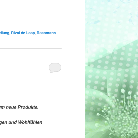
llung
,
Rival de Loop
,
Rossmann
|
 um neue Produkte.
egen und Wohlfühlen