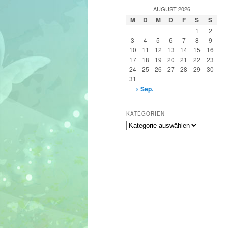
h
AUGUST 2026
e
M
D
M
D
F
S
S
n
1
2
3
4
5
6
7
8
9
10
11
12
13
14
15
16
17
18
19
20
21
22
23
24
25
26
27
28
29
30
31
« Sep.
KATEGORIEN
Kategorien