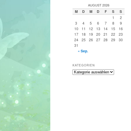
h
AUGUST 2026
e
M
D
M
D
F
S
S
n
1
2
3
4
5
6
7
8
9
10
11
12
13
14
15
16
17
18
19
20
21
22
23
24
25
26
27
28
29
30
31
« Sep.
KATEGORIEN
Kategorien