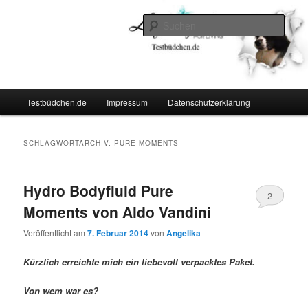
Zum
Zum
Lifestyle For Living
primären
sekundären
Such
Inhalt
Inhalt
springen
springen
Testbüdchen
Hauptmenü
Testbüdchen.de
Impressum
Datenschutzerklärung
SCHLAGWORTARCHIV:
PURE MOMENTS
Hydro Bodyfluid Pure
2
Moments von Aldo Vandini
Veröffentlicht am
7. Februar 2014
von
Angelika
Kürzlich erreichte mich ein liebevoll verpacktes Paket.
Von wem war es?