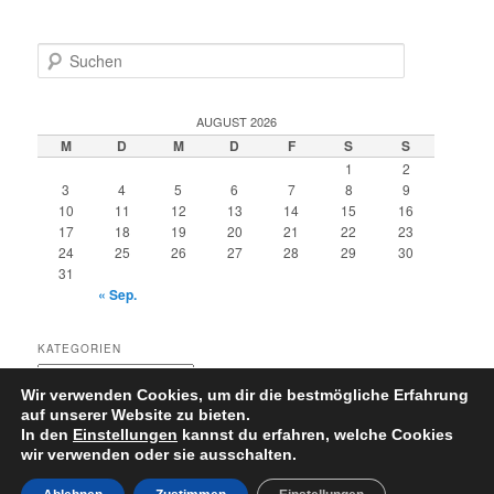
S
u
c
h
AUGUST 2026
e
M
D
M
D
F
S
S
n
1
2
3
4
5
6
7
8
9
10
11
12
13
14
15
16
17
18
19
20
21
22
23
24
25
26
27
28
29
30
31
« Sep.
KATEGORIEN
Kategorien
Wir verwenden Cookies, um dir die bestmögliche Erfahrung
auf unserer Website zu bieten.
In den
Einstellungen
kannst du erfahren, welche Cookies
wir verwenden oder sie ausschalten.
Datenschutzerklärung
Stolz präsentiert von WordPress