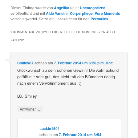
Dieser Eintrag wurde von
Angelika
unter
Uncategorized
veröffentlicht und mit
Aldo Vandini; Körperpflege
,
Pure Moments
verschlagwortet. Setze ein Lesezeichen für den
Permalink
.
2 KOMMENTARE ZU „
HYDRO BODYFLUID PURE MOMENTS VON ALDO
VANDINI
“
Smiley87
schrieb
am
7. Februar 2014 um 6:28 p.m. Uhr
:
Glückwunsch zu dem schönen Gewinn! Die Aufmachund
gefällt mir sehr gut, das sieht mit den Blümchen richtig
nach einem Verwöhnmoment aus. :)
LG, Smiley
↓
Antworten
Luckie1501
schrieb
am
7. Februar 2014 um 8:54