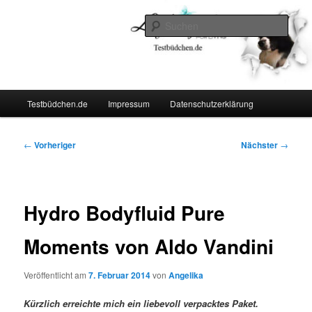
Zum
Lifestyle For Living
primären
Such
Inhalt
springen
Testbüdchen
Hauptmenü
Testbüdchen.de
Impressum
Datenschutzerklärung
Beitragsnavigation
←
Vorheriger
Nächster
→
Hydro Bodyfluid Pure
Moments von Aldo Vandini
Veröffentlicht am
7. Februar 2014
von
Angelika
Kürzlich erreichte mich ein liebevoll verpacktes Paket.