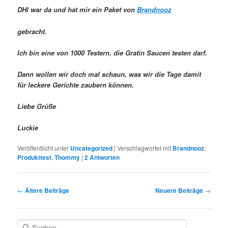
DHl war da und hat mir ein Paket von
Brandnooz
gebracht.
Ich bin eine von 1000 Testern, die Gratin Saucen testen darf.
Dann wollen wir doch mal schaun, was wir die Tage damit
für leckere Gerichte zaubern können.
Liebe Grüße
Luckie
Veröffentlicht unter
Uncategorized
|
Verschlagwortet mit
Brandnooz
,
Produkttest
,
Thommy
|
2
Antworten
Beitragsnavigation
←
Ältere Beiträge
Neuere Beiträge
→
S