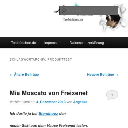
Zum
Zum
Lifestyle For Living
primären
sekundären
Such
Inhalt
Inhalt
springen
springen
Testbüdchen
Hauptmenü
Testbüdchen.de
Impressum
Datenschutzerklärung
SCHLAGWORTARCHIV:
PRODUKTTEST
Beitragsnavigation
←
Ältere Beiträge
Neuere Beiträge
→
Mia Moscato von Freixenet
1
Veröffentlicht am
4. Dezember 2013
von
Angelika
Ich durfte ja bei
Brandnooz
den
neuen Sekt aus dem Hause Freixenet testen.