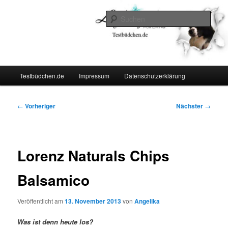
Zum
Lifestyle For Living
primären
Such
Inhalt
springen
Testbüdchen
Hauptmenü
Testbüdchen.de
Impressum
Datenschutzerklärung
Beitragsnavigation
←
Vorheriger
Nächster
→
Lorenz Naturals Chips
Balsamico
Veröffentlicht am
13. November 2013
von
Angelika
Was ist denn heute los?