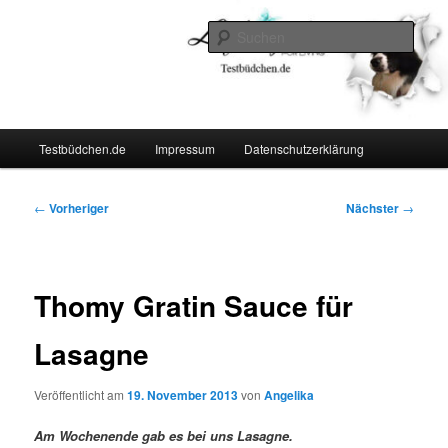
Zum
Lifestyle For Living
primären
Such
Inhalt
springen
Testbüdchen
Hauptmenü
Testbüdchen.de
Impressum
Datenschutzerklärung
Beitragsnavigation
←
Vorheriger
Nächster
→
Thomy Gratin Sauce für
Lasagne
Veröffentlicht am
19. November 2013
von
Angelika
Am Wochenende gab es bei uns Lasagne.