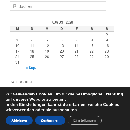
S
u
c
h
AUGUST 2026
e
M
D
M
D
F
S
S
n
1
2
3
4
5
6
7
8
9
10
11
12
13
14
15
16
17
18
19
20
21
22
23
24
25
26
27
28
29
30
31
« Sep.
KATEGORIEN
Kategorien
Wir verwenden Cookies, um dir die bestmögliche Erfahrung
auf unserer Website zu bieten.
In den
Einstellungen
kannst du erfahren, welche Cookies
wir verwenden oder sie ausschalten.
Datenschutzerklärung
Stolz präsentiert von WordPress
Ablehnen
Zustimmen
Einstellungen