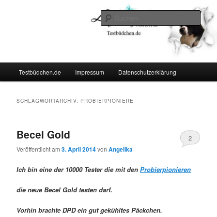
Zum
Zum
Lifestyle For Living
primären
sekundären
Such
Inhalt
Inhalt
springen
springen
Testbüdchen
Hauptmenü
Testbüdchen.de
Impressum
Datenschutzerklärung
SCHLAGWORTARCHIV:
PROBIERPIONIERE
Becel Gold
2
Veröffentlicht am
3. April 2014
von
Angelika
Ich bin eine der 10000 Tester die mit den
Probierpionieren
die neue Becel Gold testen darf.
Vorhin brachte DPD ein gut gekühltes Päckchen.