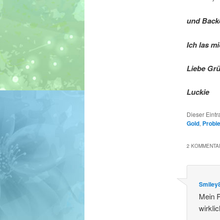
und Backe
Ich las m
Liebe Gr
Luckie
Dieser Eint
Gold
,
Probie
2 KOMMENTAR
Smiley
Mein P
wirkli