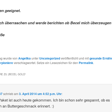
n geeignet.
ich überraschen und werde berichten ob Becel mich überzeugen
üße
rag wurde von
Angelika
unter
Uncategorized
veröffentlicht und mit
gesunde Ernäh
rpioniere
verschlagwortet. Setze ein Lesezeichen für den
Permalink
.
E ZU „
BECEL GOLD
“
87
schrieb
am
3. April 2014 um 4:52 p.m. Uhr
:
aket ist auch heute gekommen. Ich bin schon sehr gespannt, ob es
ch an Buttergeschmack erinnert. :)