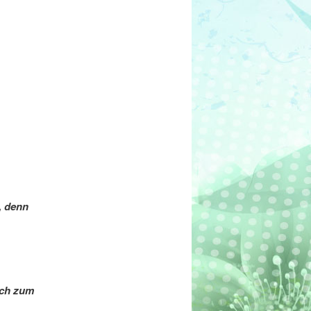
, denn
uch zum