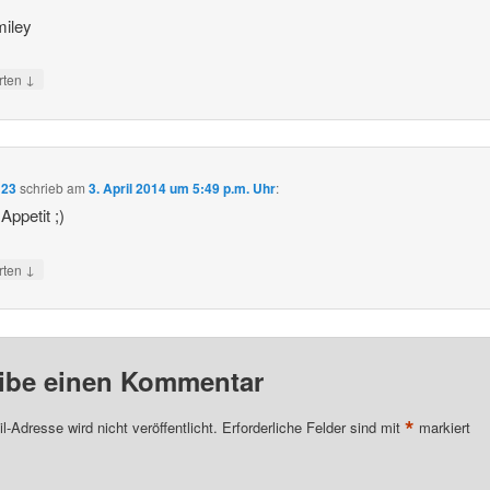
miley
↓
rten
123
schrieb
am
3. April 2014 um 5:49 p.m. Uhr
:
Appetit ;)
↓
rten
ibe einen Kommentar
*
l-Adresse wird nicht veröffentlicht.
Erforderliche Felder sind mit
markiert