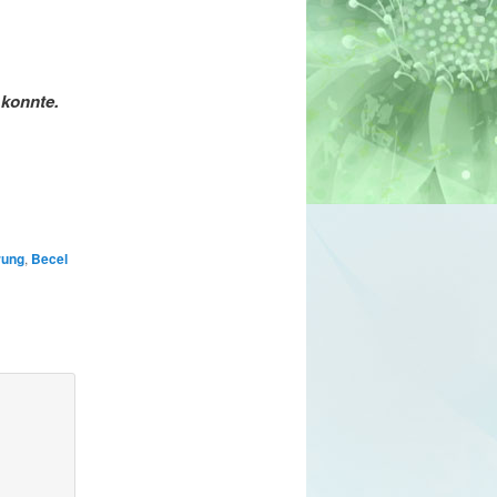
 konnte.
rung
,
Becel