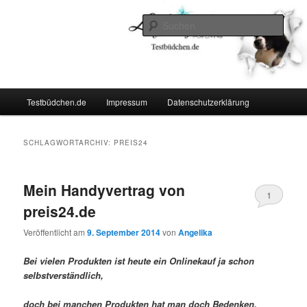
Zum
Zum
Lifestyle For Living
primären
sekundären
Such
Inhalt
Inhalt
springen
springen
Testbüdchen
Hauptmenü
Testbüdchen.de
Impressum
Datenschutzerklärung
SCHLAGWORTARCHIV:
PREIS24
Mein Handyvertrag von
1
preis24.de
Veröffentlicht am
9. September 2014
von
Angelika
Bei vielen Produkten ist heute ein Onlinekauf ja schon
selbstverständlich,
doch bei manchen Produkten hat man doch Bedenken.