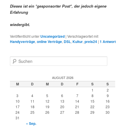
Dieses ist ein *gesponsorter Post*, der jedoch eigene
Erfahrung
wiedergibt.
Veröffentlicht unter
Uncategorized
|
Verschlagwortet mit
Handyverträge
,
online Verträge
,
DSL
,
Kultur
,
preis24
|
1
Antwort
S
u
c
h
AUGUST 2026
e
M
D
M
D
F
S
S
n
1
2
3
4
5
6
7
8
9
10
11
12
13
14
15
16
17
18
19
20
21
22
23
24
25
26
27
28
29
30
31
« Sep.