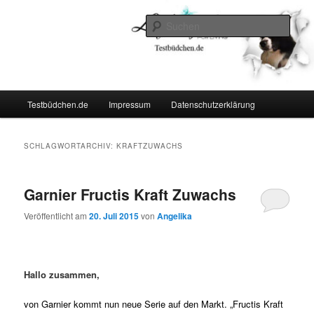
Zum
Zum
Lifestyle For Living
primären
sekundären
Such
Inhalt
Inhalt
springen
springen
Testbüdchen
Hauptmenü
Testbüdchen.de
Impressum
Datenschutzerklärung
SCHLAGWORTARCHIV:
KRAFTZUWACHS
Garnier Fructis Kraft Zuwachs
Veröffentlicht am
20. Juli 2015
von
Angelika
Hallo zusammen,
von Garnier kommt nun neue Serie auf den Markt. „Fructis Kraft