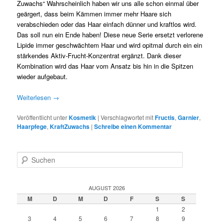
Zuwachs“ Wahrscheinlich haben wir uns alle schon einmal über
geärgert, dass beim Kämmen immer mehr Haare sich
verabschieden oder das Haar einfach dünner und kraftlos wird.
Das soll nun ein Ende haben! Diese neue Serie ersetzt verlorene
Lipide immer geschwächtem Haar und wird opitmal durch ein ein
stärkendes Aktiv-Frucht-Konzentrat ergänzt. Dank dieser
Kombination wird das Haar vom Ansatz bis hin in die Spitzen
wieder aufgebaut.
Weiterlesen
→
Veröffentlicht unter
Kosmetik
|
Verschlagwortet mit
Fructis
,
Garnier
,
Haarpfege
,
KraftZuwachs
|
Schreibe einen Kommentar
S
u
c
h
AUGUST 2026
e
M
D
M
D
F
S
S
n
1
2
3
4
5
6
7
8
9