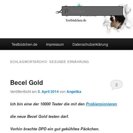
Zum
Zum
Lifestyle For Living
primären
sekundären
Such
Inhalt
Inhalt
springen
springen
Testbüdchen
Hauptmenü
Testbüdchen.de
Impressum
Datenschutzerklärung
SCHLAGWORTARCHIV:
GESUNDE ERNÄHRUNG
Becel Gold
2
Veröffentlicht am
3. April 2014
von
Angelika
Ich bin eine der 10000 Tester die mit den
Probierpionieren
die neue Becel Gold testen darf.
Vorhin brachte DPD ein gut gekühltes Päckchen.