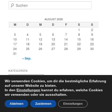
S
u
c
h
AUGUST 2026
e
M
D
M
D
F
S
S
n
1
2
3
4
5
6
7
8
9
10
11
12
13
14
15
16
17
18
19
20
21
22
23
24
25
26
27
28
29
30
31
« Sep.
KATEGORIEN
Kategorien
Wir verwenden Cookies, um dir die bestmögliche Erfahrung
auf unserer Website zu bieten.
In den
Einstellungen
kannst du erfahren, welche Cookies
wir verwenden oder sie ausschalten.
Datenschutzerklärung
Stolz präsentiert von WordPress
Ablehnen
Zustimmen
Einstellungen