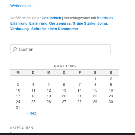
Weiterlesen
→
Veröffentlicht unter
Gesundheit
|
Verschlagwortet mit
Blutdruck
,
Erfahrung
,
Ernährung
,
Gertsengras
,
Grüne Stärke
,
Jomu
,
Verdauung
|
Schreibe einen Kommentar
S
u
c
h
AUGUST 2026
e
M
D
M
D
F
S
S
n
1
2
3
4
5
6
7
8
9
10
11
12
13
14
15
16
17
18
19
20
21
22
23
24
25
26
27
28
29
30
31
« Sep.
KATEGORIEN
Kategorien