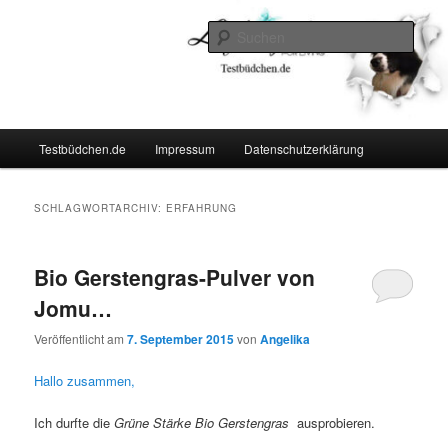
Zum
Zum
Lifestyle For Living
primären
sekundären
Such
Inhalt
Inhalt
springen
springen
Testbüdchen
Hauptmenü
Testbüdchen.de
Impressum
Datenschutzerklärung
SCHLAGWORTARCHIV:
ERFAHRUNG
Bio Gerstengras-Pulver von
Jomu…
Veröffentlicht am
7. September 2015
von
Angelika
Hallo zusammen,
Ich durfte die
Grüne Stärke Bio Gerstengras
ausprobieren.