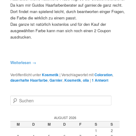
Da kam mir Guidos Haarfarbenberater auf garnier.de‎ ganz recht.
Dort findet man spielend leicht, durch beantworten einger Fragen,
die Farbe die wirklich zu einem passt.
Das ganze ist natürlich kostenlos und für den Kauf der
ausgewählten Farbe kann man sich noch einen 2 Coupon
ausdrucken.
Weiterlesen
→
Veröffentlicht unter
Kosmetik
|
Verschlagwortet mit
Coloration
,
dauerhafte Haarfarbe
,
Garnier
,
Kosmetik
,
olia
|
1
Antwort
S
u
c
h
AUGUST 2026
e
M
D
M
D
F
S
S
n
1
2