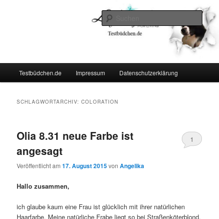
Zum
Zum
Lifestyle For Living
primären
sekundären
Such
Inhalt
Inhalt
springen
springen
Testbüdchen
Hauptmenü
Testbüdchen.de
Impressum
Datenschutzerklärung
SCHLAGWORTARCHIV:
COLORATION
Olia 8.31 neue Farbe ist
1
angesagt
Veröffentlicht am
17. August 2015
von
Angelika
Hallo zusammen,
ich glaube kaum eine Frau ist glücklich mit ihrer natürlichen
Haarfarbe. Meine natürliche Frabe liegt so bei Straßenköterblond.