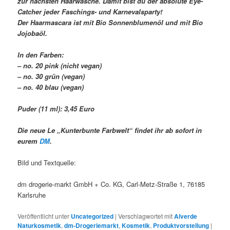
zur nächsten Haarwäsche. Damit bist du der absolute Eye-
Catcher jeder Faschings- und Karnevalsparty!
Der Haarmascara ist mit Bio Sonnenblumenöl und mit Bio
Jojobaöl.
In den Farben:
– no. 20 pink (nicht vegan)
– no. 30 grün (vegan)
– no. 40 blau (vegan)
Puder (11 ml): 3,45 Euro
Die neue Le „Kunterbunte Farbwelt“ findet ihr ab sofort in
eurem
DM
.
Bild und Textquelle:
dm drogerie-markt GmbH + Co. KG, Carl-Metz-Straße 1, 76185
Karlsruhe
Veröffentlicht unter
Uncategorized
|
Verschlagwortet mit
Alverde
Naturkosmetik
,
dm-Drogeriemarkt
,
Kosmetik
,
Produktvorstellung
|