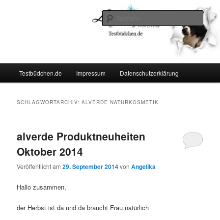
Zum
Zum
Lifestyle For Living
primären
sekundären
Such
Inhalt
Inhalt
springen
springen
Testbüdchen
Hauptmenü
Testbüdchen.de
Impressum
Datenschutzerklärung
SCHLAGWORTARCHIV:
ALVERDE NATURKOSMETIK
alverde Produktneuheiten
Oktober 2014
Veröffentlicht am
29. September 2014
von
Angelika
Hallo zusammen,
der Herbst ist da und da braucht Frau natürlich