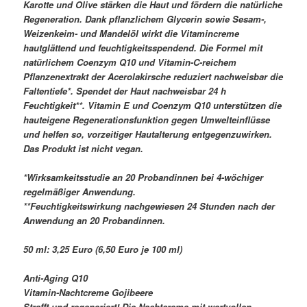
Karotte und Olive stärken die Haut und fördern die natürliche
Regeneration. Dank pflanzlichem Glycerin sowie Sesam-,
Weizenkeim- und Mandelöl wirkt die Vitamincreme
hautglättend und feuchtigkeitsspendend. Die Formel mit
natürlichem Coenzym Q10 und Vitamin-C-reichem
Pflanzenextrakt der Acerolakirsche reduziert nachweisbar die
Faltentiefe*. Spendet der Haut nachweisbar 24 h
Feuchtigkeit**. Vitamin E und Coenzym Q10 unterstützen die
hauteigene Regenerationsfunktion gegen Umwelteinflüsse
und helfen so, vorzeitiger Hautalterung entgegenzuwirken.
Das Produkt ist nicht vegan.
*Wirksamkeitsstudie an 20 Probandinnen bei 4-wöchiger
regelmäßiger Anwendung.
**Feuchtigkeitswirkung nachgewiesen 24 Stunden nach der
Anwendung an 20 Probandinnen.
50 ml: 3,25 Euro (6,50 Euro je 100 ml)
Anti-Aging Q10
Vitamin-Nachtcreme Gojibeere
Strafft und regeneriert! Die Nachtcreme mit wertvollen