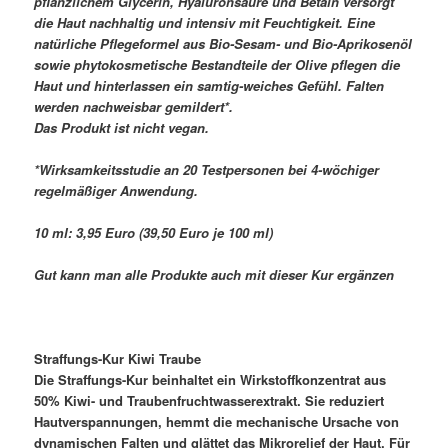
pflanzlichem Glycerin, Hyaluronsäure und Betain versorgt
die Haut nachhaltig und intensiv mit Feuchtigkeit. Eine
natürliche Pflegeformel aus Bio-Sesam- und Bio-Aprikosenöl
sowie phytokosmetische Bestandteile der Olive pflegen die
Haut und hinterlassen ein samtig-weiches Gefühl. Falten
werden nachweisbar gemildert*.
Das Produkt ist nicht vegan.
*Wirksamkeitsstudie an 20 Testpersonen bei 4-wöchiger
regelmäßiger Anwendung.
10 ml: 3,95 Euro (39,50 Euro je 100 ml)
Gut kann man alle Produkte auch mit dieser Kur ergänzen
Straffungs-Kur Kiwi Traube
Die Straffungs-Kur beinhaltet ein Wirkstoffkonzentrat aus
50% Kiwi- und Traubenfruchtwasserextrakt. Sie reduziert
Hautverspannungen, hemmt die mechanische Ursache von
dynamischen Falten und glättet das Mikrorelief der Haut. Für