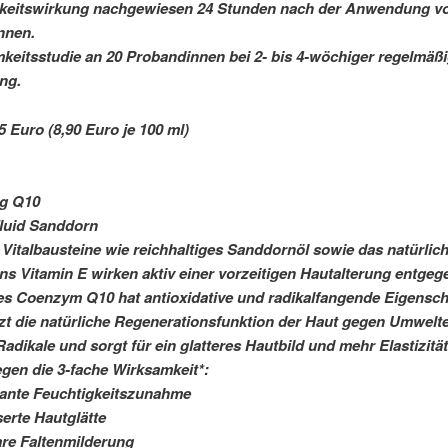
gkeitswirkung nachgewiesen 24 Stunden nach der Anwendung v
nnen.
keitsstudie an 20 Probandinnen bei 2- bis 4-wöchiger regelmäß
ng.
5 Euro (8,90 Euro je 100 ml)
ng Q10
luid Sanddorn
 Vitalbausteine wie reichhaltiges Sanddornöl sowie das natürlic
ns Vitamin E wirken aktiv einer vorzeitigen Hautalterung entgeg
es Coenzym Q10 hat antioxidative und radikalfangende Eigensch
zt die natürliche Regenerationsfunktion der Haut gegen Umwelte
Radikale und sorgt für ein glatteres Hautbild und mehr Elastizität
egen die 3-fache Wirksamkeit*:
ikante Feuchtigkeitszunahme
serte Hautglätte
re Faltenmilderung