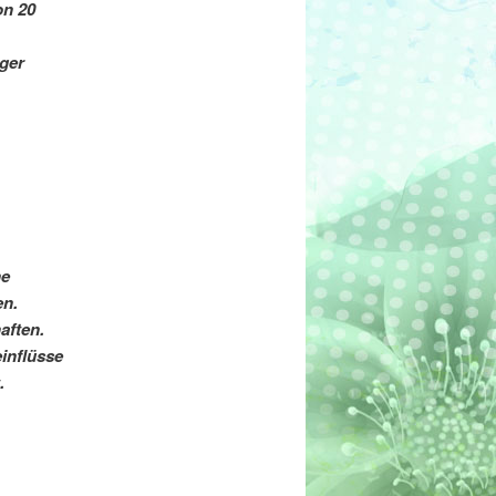
on 20
iger
he
en.
aften.
inflüsse
.