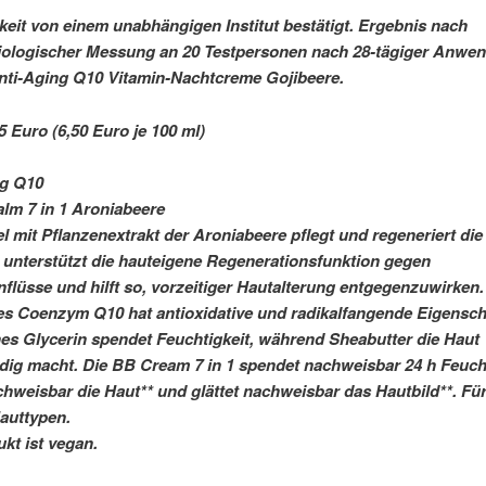
eit von einem unabhängigen Institut bestätigt. Ergebnis nach
iologischer Messung an 20 Testpersonen nach 28-tägiger Anwe
nti-Aging Q10 Vitamin-Nachtcreme Gojibeere.
5 Euro (6,50 Euro je 100 ml)
ng Q10
lm 7 in 1 Aroniabeere
l mit Pflanzenextrakt der Aroniabeere pflegt und regeneriert die
 unterstützt die hauteigene Regenerationsfunktion gegen
flüsse und hilft so, vorzeitiger Hautalterung entgegenzuwirken.
es Coenzym Q10 hat antioxidative und radikalfangende Eigensch
hes Glycerin spendet Feuchtigkeit, während Sheabutter die Haut
ig macht. Die BB Cream 7 in 1 spendet nachweisbar 24 h Feucht
achweisbar die Haut** und glättet nachweisbar das Hautbild**. Für
Hauttypen.
kt ist vegan.