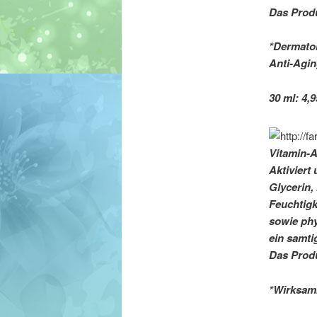
Das Produ
*Dermatol
Anti-Agin
30 ml: 4,9
Vitamin-
Aktiviert
Glycerin,
Feuchtigk
sowie phy
ein samti
Das Produ
*Wirksamk