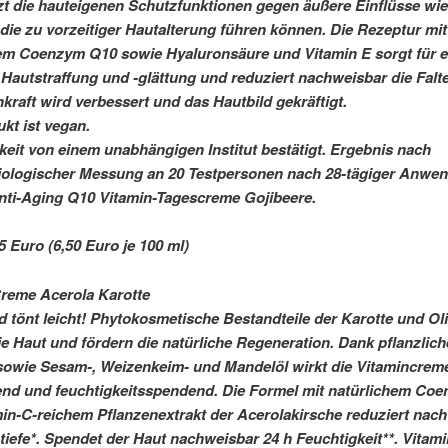
zt die hauteigenen Schutzfunktionen gegen äußere Einflüsse wie 
 die zu vorzeitiger Hautalterung führen können. Die Rezeptur mit
em Coenzym Q10 sowie Hyaluronsäure und Vitamin E sorgt für e
 Hautstraffung und -glättung und reduziert nachweisbar die Falte
kraft wird verbessert und das Hautbild gekräftigt.
kt ist vegan.
eit von einem unabhängigen Institut bestätigt. Ergebnis nach
iologischer Messung an 20 Testpersonen nach 28-tägiger Anwe
nti-Aging Q10 Vitamin-Tagescreme Gojibeere.
5 Euro (6,50 Euro je 100 ml)
reme Acerola Karotte
nd tönt leicht! Phytokosmetische Bestandteile der Karotte und Ol
ie Haut und fördern die natürliche Regeneration. Dank pflanzlic
sowie Sesam-, Weizenkeim- und Mandelöl wirkt die Vitamincrem
end und feuchtigkeitsspendend. Die Formel mit natürlichem Co
in-C-reichem Pflanzenextrakt der Acerolakirsche reduziert nac
ntiefe*. Spendet der Haut nachweisbar 24 h Feuchtigkeit**. Vitam