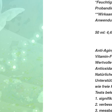
*Feuchti
Probandi
**Wirksam
Anwendu
50 ml: 4,4
Anti-Agi
Vitamin-F
Wertvolle
Antioxida
Natürlich
Unterstüt
wie freie 
Tests bel
1. signif
2. verbes
3. messba