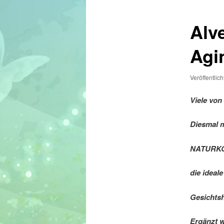
Alv
Agi
Veröffentlic
Viele von
Diesmal m
NATURKOS
die ideal
Gesichtsh
Ergänzt w