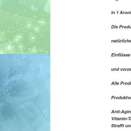
in 1 Aron
Die Produ
natürlich
Einflüsse
und vorze
Alle Prod
Produktvo
Anti-Agi
Vitamin-
Strafft u