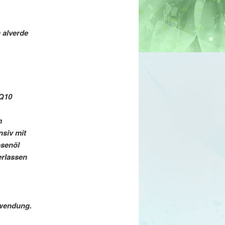
 alverde
 Q10
m
nsiv mit
osenöl
erlassen
nwendung.