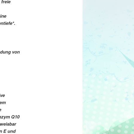
freie
ine
ntiefe*.
ndung von
ive
hem
e
enzym Q10
hweisbar
in E und