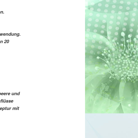
n.
nwendung.
n 20
ibeere und
flüsse
eptur mit