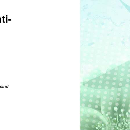
ti-
sind