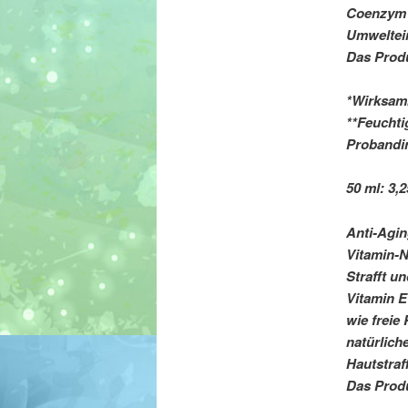
Coenzym 
Umweltein
Das Produ
*Wirksam
**Feucht
Probandi
50 ml: 3,2
Anti-Agi
Vitamin-
Strafft u
Vitamin E
wie freie
natürlich
Hautstraf
Das Produ