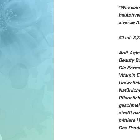
*Wirksamk
hautphys
alverde A
50 ml: 3,2
Anti-Agi
Beauty Ba
Die Forme
Vitamin E
Umweltein
Natürlich
Pflanzlic
geschmeid
strafft n
mittlere 
Das Produ