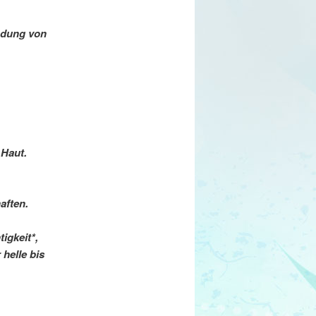
ndung von
 Haut.
aften.
igkeit*,
 helle bis