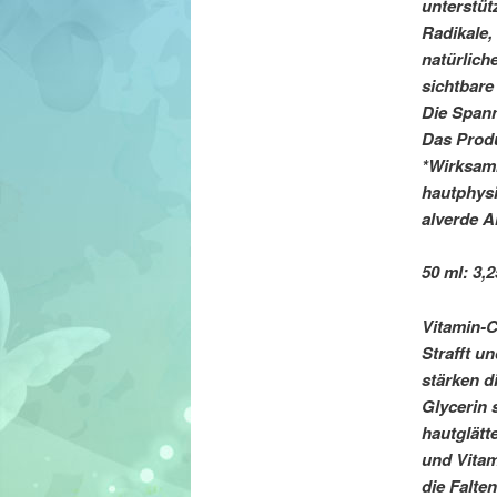
unterstüt
Radikale,
natürlich
sichtbare
Die Spann
Das Produ
*Wirksamk
hautphys
alverde A
50 ml: 3,2
Vitamin-C
Strafft u
stärken d
Glycerin 
hautglätt
und Vitam
die Falte