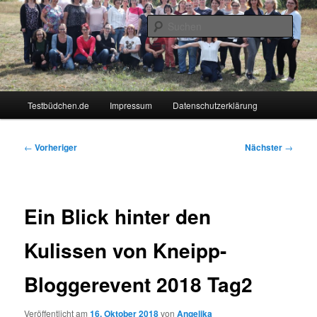
Zum
Lifestyle For Living
primären
Such
Inhalt
springen
Testbüdchen
Hauptmenü
Testbüdchen.de
Impressum
Datenschutzerklärung
Beitragsnavigation
←
Vorheriger
Nächster
→
Ein Blick hinter den
Kulissen von Kneipp-
Bloggerevent 2018 Tag2
Veröffentlicht am
16. Oktober 2018
von
Angelika