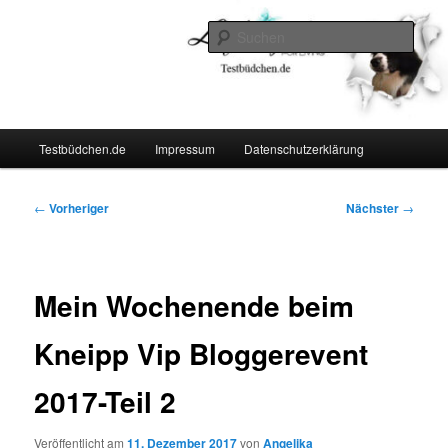
Zum
Lifestyle For Living
primären
Such
Inhalt
springen
Testbüdchen
Hauptmenü
Testbüdchen.de
Impressum
Datenschutzerklärung
Beitragsnavigation
←
Vorheriger
Nächster
→
Mein Wochenende beim
Kneipp Vip Bloggerevent
2017-Teil 2
Veröffentlicht am
11. Dezember 2017
von
Angelika