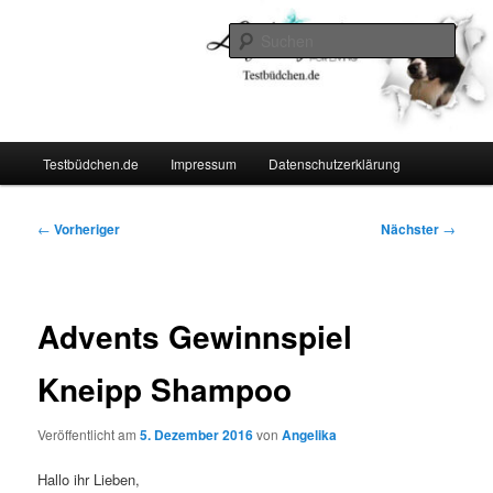
Zum
Lifestyle For Living
primären
Such
Inhalt
springen
Testbüdchen
Hauptmenü
Testbüdchen.de
Impressum
Datenschutzerklärung
Beitragsnavigation
←
Vorheriger
Nächster
→
Advents Gewinnspiel
Kneipp Shampoo
Veröffentlicht am
5. Dezember 2016
von
Angelika
Hallo ihr Lieben,