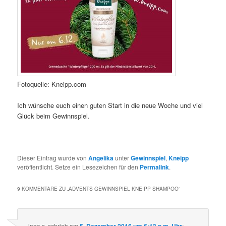
Fotoquelle: Kneipp.com
Ich wünsche euch einen guten Start in die neue Woche und viel
Glück beim Gewinnspiel.
Dieser Eintrag wurde von
Angelika
unter
Gewinnspiel
,
Kneipp
veröffentlicht. Setze ein Lesezeichen für den
Permalink
.
9 KOMMENTARE ZU „
ADVENTS GEWINNSPIEL KNEIPP SHAMPOO
“
inge s.
schrieb
am
5. Dezember 2016 um 6:13 p.m. Uhr
: