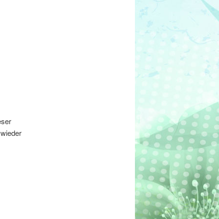
eser
 wieder