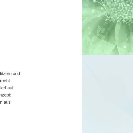
litzern und
recht
iert auf
nzept:
en aus