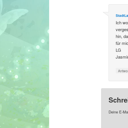
StadtL
Ich wo
verges
hin, d
für mic
LG
Jasmi
Antwo
Schre
Deine E-Mai