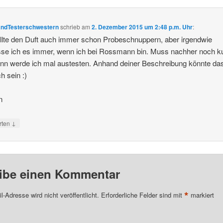
andTesterschwestern
schrieb
am
2. Dezember 2015 um 2:48 p.m. Uhr
:
llte den Duft auch immer schon Probeschnuppern, aber irgendwie
se ich es immer, wenn ich bei Rossmann bin. Muss nachher noch k
ann werde ich mal austesten. Anhand deiner Beschreibung könnte da
h sein :)
n
↓
rten
ibe einen Kommentar
*
l-Adresse wird nicht veröffentlicht.
Erforderliche Felder sind mit
markiert