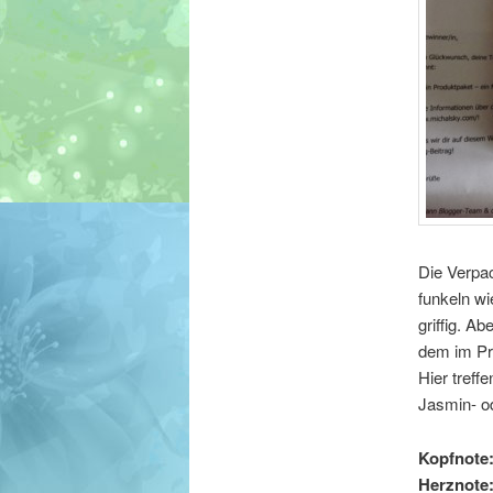
Die Verpac
funkeln wi
griffig. A
dem im Pr
Hier treff
Jasmin- o
Kopfnote
Herznote