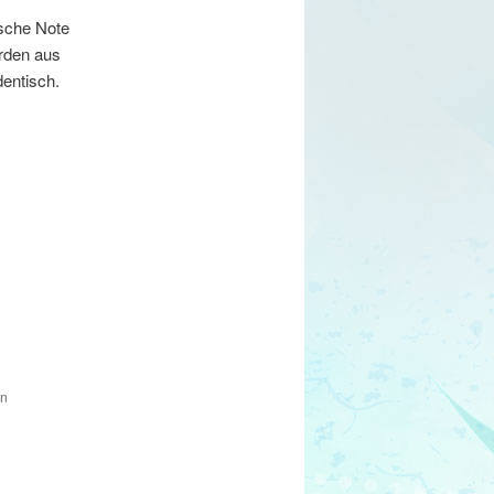
ische Note
rden aus
dentisch.
en