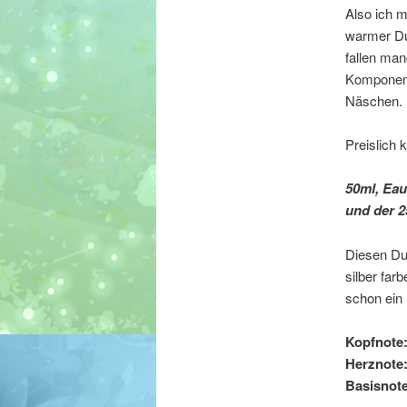
Also ich m
warmer Duf
fallen man
Komponent
Näschen.
Preislich 
50ml, Eau
und der 2
Diesen Duf
silber far
schon ein
Kopfnote
Herznote
Basisnote