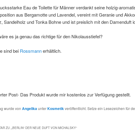
cksstarke Eau de Toilette für Männer verdankt seine holzig-aromat
position aus Bergamotte und Lavendel, vereint mit Geranie und Akko
, Sandelholz und Tonka Bohne und ist preislich mit den Damenduft i
 wäre es ja genau das richtige für den Nikolausstiefel?
e sind bei
Rossmann
erhältlich.
ter Post- Das Produkt wurde mir kostenlos zur Verfügung gestellt.
rag wurde von
Angelika
unter
Kosmetik
veröffentlicht. Setze ein Lesezeichen für d
AR ZU „
„BERLIN“ DER NEUE DUFT VON MICHALSKY
“