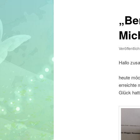
„Be
Mic
Veröffentlic
Hallo zu
heute möch
erreichte
Glück hatt