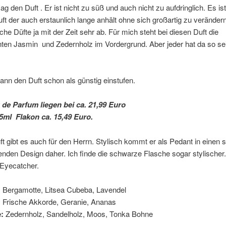
ag den Duft . Er ist nicht zu süß und auch nicht zu aufdringlich. Es ist
t der auch erstaunlich lange anhält ohne sich großartig zu verändern
che Düfte ja mit der Zeit sehr ab. Für mich steht bei diesen Duft die
en Jasmin und Zedernholz im Vordergrund. Aber jeder hat da so se
kann den Duft schon als günstig einstufen.
 de Parfum liegen bei ca. 21,99 Euro
5ml Flakon ca. 15,49 Euro.
t gibt es auch für den Herrn. Stylisch kommt er als Pedant in einen 
benden Design daher. Ich finde die schwarze Flasche sogar stylischer. 
 Eyecatcher.
:
Bergamotte, Litsea Cubeba, Lavendel
:
Frische Akkorde, Geranie, Ananas
:
Zedernholz, Sandelholz, Moos, Tonka Bohne