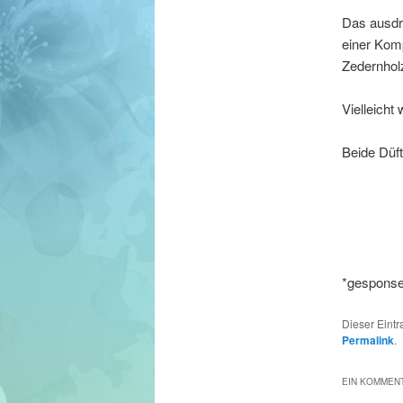
Das ausdru
einer Kom
Zedernholz
Vielleicht
Beide Düft
*gesponser
Dieser Eint
Permalink
.
EIN KOMMENT