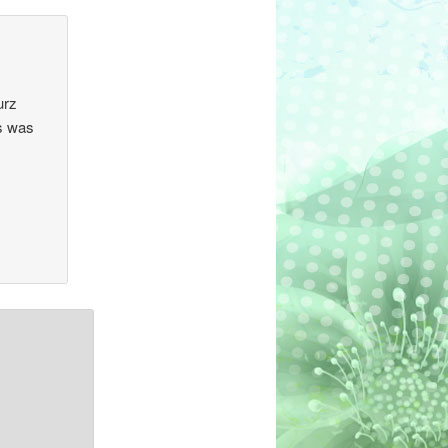
urz
s was