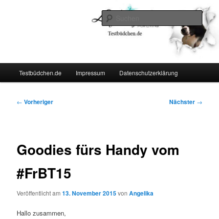
Zum
Lifestyle For Living
primären
Such
Inhalt
springen
Testbüdchen
Hauptmenü
Testbüdchen.de
Impressum
Datenschutzerklärung
Beitragsnavigation
←
Vorheriger
Nächster
→
Goodies fürs Handy vom
#FrBT15
Veröffentlicht am
13. November 2015
von
Angelika
Hallo zusammen,