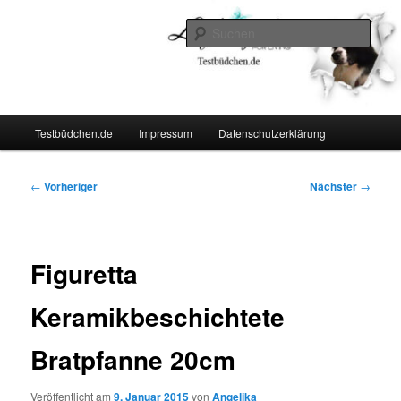
Zum
Lifestyle For Living
primären
Such
Inhalt
springen
Testbüdchen
Hauptmenü
Testbüdchen.de
Impressum
Datenschutzerklärung
Beitragsnavigation
←
Vorheriger
Nächster
→
Figuretta
Keramikbeschichtete
Bratpfanne 20cm
Veröffentlicht am
9. Januar 2015
von
Angelika