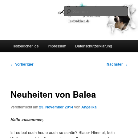
Zum
Lifestyle For Living
primären
Such
Inhalt
springen
Testbüdchen
Hauptmenü
Testbüdchen.de
Impressum
Datenschutzerklärung
Beitragsnavigation
←
Vorheriger
Nächster
→
Neuheiten von Balea
Veröffentlicht am
23. November 2014
von
Angelika
Hallo zusammen,
ist es bei euch heute auch so schön? Blauer Himmel, kein