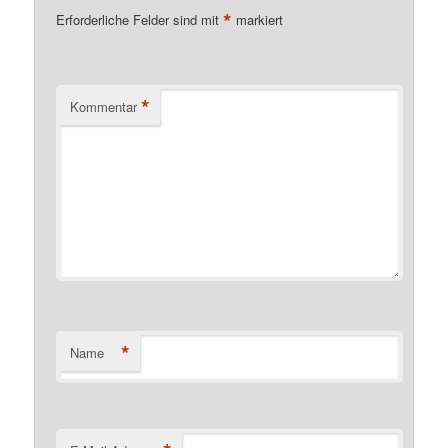
*
Erforderliche Felder sind mit
markiert
*
Kommentar
*
Name