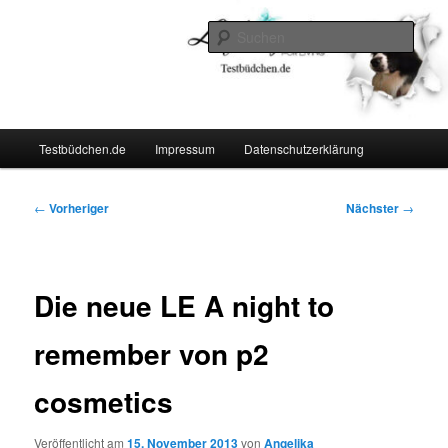
Zum
Lifestyle For Living
primären
Such
Inhalt
springen
Testbüdchen
Hauptmenü
Testbüdchen.de
Impressum
Datenschutzerklärung
Beitragsnavigation
←
Vorheriger
Nächster
→
Die neue LE A night to
remember von p2
cosmetics
Veröffentlicht am
15. November 2013
von
Angelika