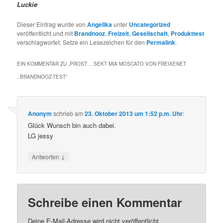
Luckie
Dieser Eintrag wurde von
Angelika
unter
Uncategorized
veröffentlicht und mit
Brandnooz
,
Freizeit
,
Gesellschaft
,
Produkttest
verschlagwortet. Setze ein Lesezeichen für den
Permalink
.
EIN KOMMENTAR ZU „
PROST… SEKT MIA MOSCATO VON FREIXENET
..BRANDNOOZ-TEST
“
Anonym
schrieb
am
23. Oktober 2013 um 1:52 p.m. Uhr
:
Glück Wunsch bin auch dabei.
LG jessy
↓
Antworten
Schreibe einen Kommentar
Deine E-Mail-Adresse wird nicht veröffentlicht.