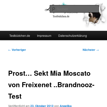
Zum
Lifestyle For Living
primären
Such
Inhalt
springen
Testbüdchen
Hauptmenü
Testbüdchen.de
Impressum
Datenschutzerklärung
Beitragsnavigation
←
Vorheriger
Nächster
→
Prost… Sekt Mia Moscato
von Freixenet ..Brandnooz-
Test
Veröffentlicht am
23. Oktober 2013
von
Angelika