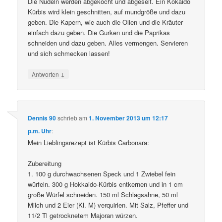
Die Nudeln werden abgekocht und abgeseit. Ein Kokaido
Kürbis wird klein geschnitten, auf mundgröße und dazu
geben. Die Kapern, wie auch die Olien und die Kräuter
einfach dazu geben. Die Gurken und die Paprikas
schneiden und dazu geben. Alles vermengen. Servieren
und sich schmecken lassen!
↓
Antworten
Dennis 90
schrieb
am
1. November 2013 um 12:17
p.m. Uhr
:
Mein Lieblingsrezept ist Kürbis Carbonara:
Zubereitung
1. 100 g durchwachsenen Speck und 1 Zwiebel fein
würfeln. 300 g Hokkaido-Kürbis entkernen und in 1 cm
große Würfel schneiden. 150 ml Schlagsahne, 50 ml
Milch und 2 Eier (Kl. M) verquirlen. Mit Salz, Pfeffer und
11/2 Tl getrocknetem Majoran würzen.