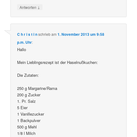
↓
Antworten
C h r i s t i n
schrieb
am
1. November 2013 um 9:58
p.m. Uhr
:
Hallo
Mein Lieblingsrezept ist der Haselnußkuchen:
Die Zutaten:
250 g Margarine/Rama
200 g Zucker
1. Pr. Salz
5 Eier
1 Vanillezucker
1 Backpulver
500 g Mehl
1/8 l Milch