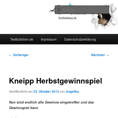
Zum
Lifestyle For Living
primären
Such
Inhalt
springen
Testbüdchen
Hauptmenü
Testbüdchen.de
Impressum
Datenschutzerklärung
Beitragsnavigation
←
Vorheriger
Nächster
→
Kneipp Herbstgewinnspiel
Veröffentlicht am
23. Oktober 2013
von
Angelika
Nun sind endlich alle Gewinne eingetroffen und das
Gewinnspiel kann