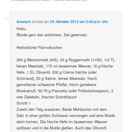
Anonym
schrieb
am
23. Oktober 2013 um 2:00 p.m. Uhr
:
Huhu,
Wurde gern das antistress. Set gewinnen.
Herbstlicher Flammkuchen
250 g Weizenmehl (405), 50 g Roggenmehl (1150), 1/2 TL
feines Meersalz, 175 ml lauwarmes Wasser, 15 g frische
Hefe, 1 EL Olivenöl, 200 g Crème fraîche (oder
Schmand), 50 g Sahne, feines Meersalz, frisch
gemahlener schwarzer Pfeffer, frisch geriebene
Muskatnuß, 50-75 g Pancetta (oder Frühstücksspeck), 3
rote Zwiebeln, frischer Schnittlauch
Schritt 1
Zuerst den Teig ansetzen: Beide Mehlsorten mit dem
Salz in einer großen Schüssel vermengen und eine Mulde
darin formen. Die frische Hefe im lauwarmem Wasser
auflösen und in die Mulde gießen. Auch das Olivenöl