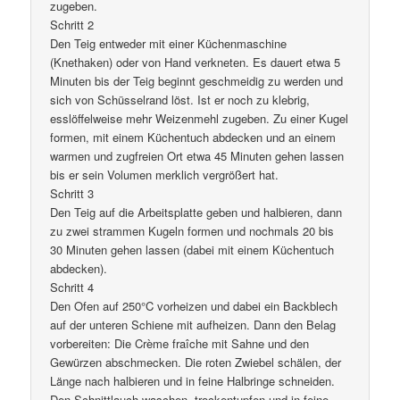
zugeben.
Schritt 2
Den Teig entweder mit einer Küchenmaschine
(Knethaken) oder von Hand verkneten. Es dauert etwa 5
Minuten bis der Teig beginnt geschmeidig zu werden und
sich von Schüsselrand löst. Ist er noch zu klebrig,
esslöffelweise mehr Weizenmehl zugeben. Zu einer Kugel
formen, mit einem Küchentuch abdecken und an einem
warmen und zugfreien Ort etwa 45 Minuten gehen lassen
bis er sein Volumen merklich vergrößert hat.
Schritt 3
Den Teig auf die Arbeitsplatte geben und halbieren, dann
zu zwei strammen Kugeln formen und nochmals 20 bis
30 Minuten gehen lassen (dabei mit einem Küchentuch
abdecken).
Schritt 4
Den Ofen auf 250°C vorheizen und dabei ein Backblech
auf der unteren Schiene mit aufheizen. Dann den Belag
vorbereiten: Die Crème fraîche mit Sahne und den
Gewürzen abschmecken. Die roten Zwiebel schälen, der
Länge nach halbieren und in feine Halbringe schneiden.
Den Schnittlauch waschen, trockentupfen und in feine