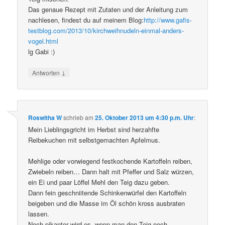
Das genaue Rezept mit Zutaten und der Anleitung zum
nachlesen, findest du auf meinem Blog:
http://www.gafis-
testblog.com/2013/10/kirchweihnudeln-einmal-anders-
vogel.html
lg Gabi :)
↓
Antworten
Roswitha W
schrieb
am
25. Oktober 2013 um 4:30 p.m. Uhr
:
Mein Lieblingsgricht im Herbst sind herzahfte
Reibekuchen mit selbstgemachten Apfelmus.
Mehlige oder vorwiegend festkochende Kartoffeln reiben,
Zwiebeln reiben… Dann halt mit Pfeffer und Salz würzen,
ein Ei und paar Löffel Mehl den Teig dazu geben.
Dann fein geschniitende Schinkenwürfel den Kartoffeln
beigeben und die Masse im Öl schön kross ausbraten
lassen.
Noch pikanter wird es, wenn man den Teig noch