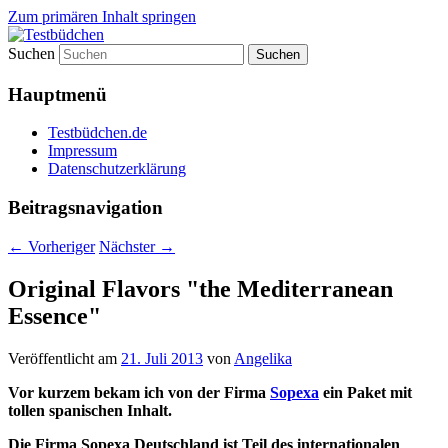
Zum primären Inhalt springen
Suchen
Lifestyle For Living
Testbüdchen
Hauptmenü
Testbüdchen.de
Impressum
Datenschutzerklärung
Beitragsnavigation
←
Vorheriger
Nächster
→
Original Flavors "the Mediterranean
Essence"
Veröffentlicht am
21. Juli 2013
von
Angelika
Vor kurzem bekam ich von der Firma
Sopexa
ein Paket mit
tollen spanischen Inhalt.
Die Firma Sopexa Deutschland ist Teil des internationalen