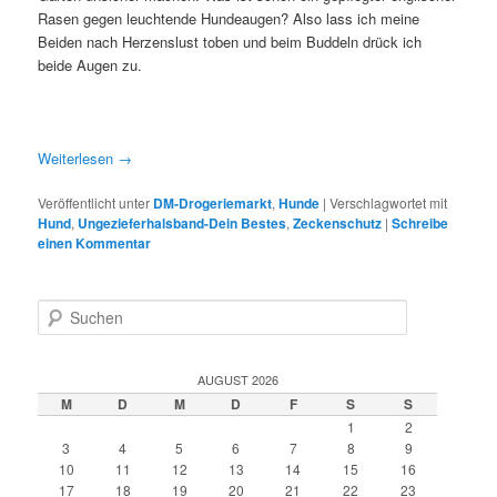
Rasen gegen leuchtende Hundeaugen? Also lass ich meine
Beiden nach Herzenslust toben und beim Buddeln drück ich
beide Augen zu.
Weiterlesen
→
Veröffentlicht unter
DM-Drogeriemarkt
,
Hunde
|
Verschlagwortet mit
Hund
,
Ungezieferhalsband-Dein Bestes
,
Zeckenschutz
|
Schreibe
einen Kommentar
S
u
c
h
AUGUST 2026
e
M
D
M
D
F
S
S
n
1
2
3
4
5
6
7
8
9
10
11
12
13
14
15
16
17
18
19
20
21
22
23