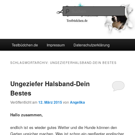
Zum
Zum
Lifestyle For Living
primären
sekundären
Such
Inhalt
Inhalt
springen
springen
Testbüdchen
Hauptmenü
Testbüdchen.de
Impressum
Datenschutzerklärung
SCHLAGWORTARCHIV:
UNGEZIEFERHALSBAND-DEIN BESTES
Ungeziefer Halsband-Dein
Bestes
Veröffentlicht am
12. März 2015
von
Angelika
Hallo zusammen,
endlich ist es wieder gutes Wetter und die Hunde können den
Garten unsicher machen. Was ist schon ein gepflegter englischer