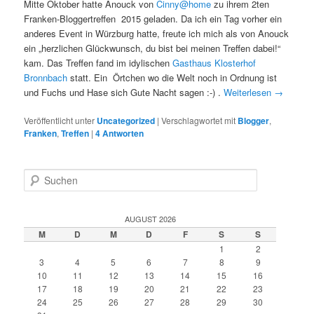
Mitte Oktober hatte Anouck von
Cinny@home
zu ihrem 2ten
Franken-Bloggertreffen 2015 geladen. Da ich ein Tag vorher ein
anderes Event in Würzburg hatte, freute ich mich als von Anouck
ein „herzlichen Glückwunsch, du bist bei meinen Treffen dabei!“
kam. Das Treffen fand im idylischen
Gasthaus Klosterhof
Bronnbach
statt. Ein Örtchen wo die Welt noch in Ordnung ist
und Fuchs und Hase sich Gute Nacht sagen :-) .
Weiterlesen
→
Veröffentlicht unter
Uncategorized
|
Verschlagwortet mit
Blogger
,
Franken
,
Treffen
|
4
Antworten
S
u
c
h
AUGUST 2026
e
M
D
M
D
F
S
S
n
1
2
3
4
5
6
7
8
9
10
11
12
13
14
15
16
17
18
19
20
21
22
23
24
25
26
27
28
29
30