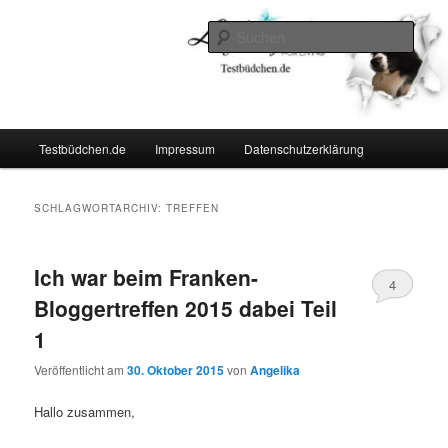
Zum
Zum
Lifestyle For Living
primären
sekundären
Such
Inhalt
Inhalt
springen
springen
Testbüdchen
Hauptmenü
Testbüdchen.de
Impressum
Datenschutzerklärung
SCHLAGWORTARCHIV:
TREFFEN
Ich war beim Franken-
4
Bloggertreffen 2015 dabei Teil
1
Veröffentlicht am
30. Oktober 2015
von
Angelika
Hallo zusammen,