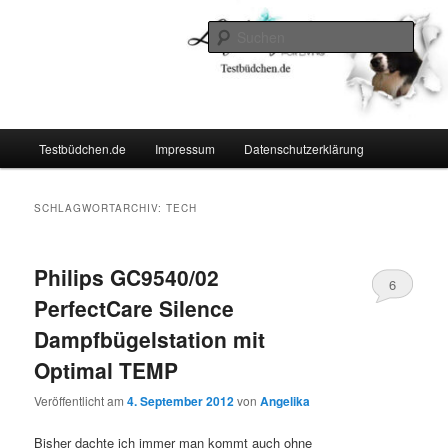
Zum
Zum
Lifestyle For Living
primären
sekundären
Such
Inhalt
Inhalt
springen
springen
Testbüdchen
Hauptmenü
Testbüdchen.de
Impressum
Datenschutzerklärung
SCHLAGWORTARCHIV:
TECH
Philips GC9540/02
6
PerfectCare Silence
Dampfbügelstation mit
Optimal TEMP
Veröffentlicht am
4. September 2012
von
Angelika
Bisher dachte ich immer man kommt auch ohne