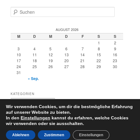
S
u
c
h
AUGUST 2026
e
M
D
M
D
F
S
S
n
1
2
3
4
5
6
7
8
9
10
11
12
13
14
15
16
17
18
19
20
21
22
23
24
25
26
27
28
29
30
31
« Sep.
KATEGORIEN
Kategorien
Wir verwenden Cookies, um dir die bestmögliche Erfahrung
auf unserer Website zu bieten.
In den
Einstellungen
kannst du erfahren, welche Cookies
wir verwenden oder sie ausschalten.
Datenschutzerklärung
Stolz präsentiert von WordPress
Ablehnen
Zustimmen
Einstellungen