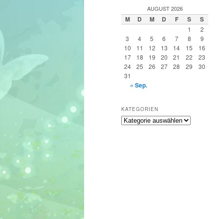
h
AUGUST 2026
e
M
D
M
D
F
S
S
n
1
2
3
4
5
6
7
8
9
10
11
12
13
14
15
16
17
18
19
20
21
22
23
24
25
26
27
28
29
30
31
« Sep.
KATEGORIEN
Kategorien