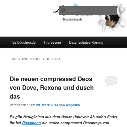
Zum
Zum
Lifestyle For Living
primären
sekundären
Such
Inhalt
Inhalt
springen
springen
Testbüdchen
Hauptmenü
Testbüdchen.de
Impressum
Datenschutzerklärung
SCHLAGWORTARCHIV:
REXONA
Die neuen compressed Deos
von Dove, Rexona und dusch
das
Veröffentlicht am
20. März 2014
von
Angelika
Es gibt Neuigkeiten aus dem Hause Unilever! Ab sofort findet
ihr bei
Rossmann
die neuen compressed Deosprays von