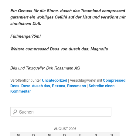
Ein Genuss für die Sinne. dusch das Traumland compressed
garantiert ein wohliges Gefühl auf der Haut und verwöhnt mit
sinnlichem Duft.
Füllmenge:75ml
Weitere compressed Deos von dusch das: Magnolia
Bild und Textquelle: Dirk Rossmann AG
Veröffentlicht unter
Uncategorized
|
Verschlagwortet mit
Compressed
Deos
,
Dove
,
dusch das
,
Rexona
,
Rossmann
|
Schreibe einen
Kommentar
S
u
c
h
AUGUST 2026
e
M
D
M
D
F
S
S