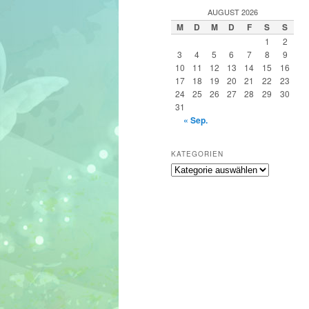
h
AUGUST 2026
e
M
D
M
D
F
S
S
n
1
2
3
4
5
6
7
8
9
10
11
12
13
14
15
16
17
18
19
20
21
22
23
24
25
26
27
28
29
30
31
« Sep.
KATEGORIEN
Kategorien