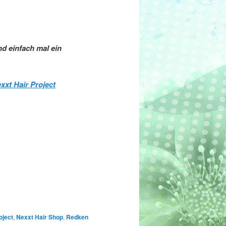
d einfach mal ein
xxt Hair Project
oject
,
Nexxt Hair Shop
,
Redken