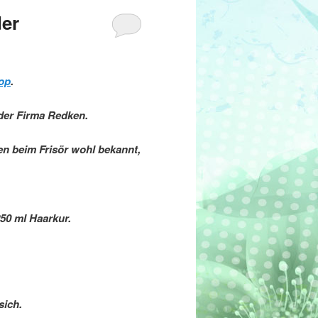
der
op
.
 der Firma Redken.
en beim Frisör wohl bekannt,
250 ml Haarkur.
sich.