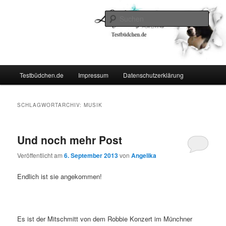
Zum
Zum
Lifestyle For Living
primären
sekundären
Such
Inhalt
Inhalt
springen
springen
Testbüdchen
Hauptmenü
Testbüdchen.de
Impressum
Datenschutzerklärung
SCHLAGWORTARCHIV:
MUSIK
Und noch mehr Post
Veröffentlicht am
6. September 2013
von
Angelika
Endlich ist sie angekommen!
Es ist der Mitschmitt von dem Robbie Konzert im Münchner