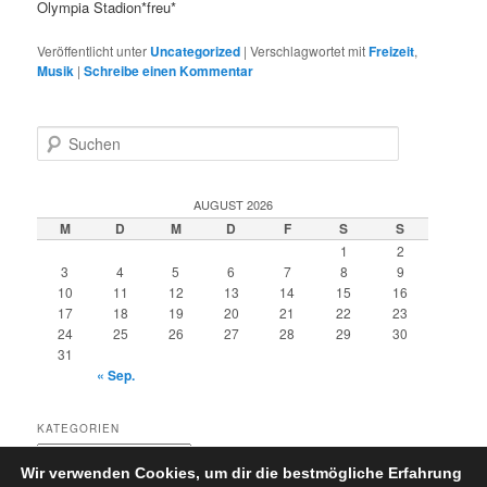
Olympia Stadion*freu*
Veröffentlicht unter
Uncategorized
|
Verschlagwortet mit
Freizeit
,
Musik
|
Schreibe einen Kommentar
S
u
c
h
AUGUST 2026
e
M
D
M
D
F
S
S
n
1
2
3
4
5
6
7
8
9
10
11
12
13
14
15
16
17
18
19
20
21
22
23
24
25
26
27
28
29
30
31
« Sep.
KATEGORIEN
Kategorien
Wir verwenden Cookies, um dir die bestmögliche Erfahrung