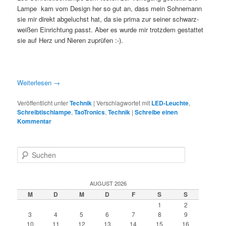
Lampe kam vom Design her so gut an, dass mein Sohnemann
sie mir direkt abgeluchst hat, da sie prima zur seiner schwarz-
weißen Einrichtung passt. Aber es wurde mir trotzdem gestattet
sie auf Herz und Nieren zuprüfen :-).
Weiterlesen
→
Veröffentlicht unter
Technik
|
Verschlagwortet mit
LED-Leuchte
,
Schreibtischlampe
,
TaoTronics
,
Technik
|
Schreibe einen
Kommentar
S
u
c
h
AUGUST 2026
e
M
D
M
D
F
S
S
n
1
2
3
4
5
6
7
8
9
10
11
12
13
14
15
16