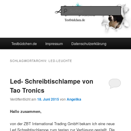
Zum
Zum
Lifestyle For Living
primären
sekundären
Such
Inhalt
Inhalt
springen
springen
Testbüdchen
Hauptmenü
Testbüdchen.de
Impressum
Datenschutzerklärung
SCHLAGWORTARCHIV:
LED-LEUCHTE
Led- Schreibtischlampe von
Tao Tronics
Veröffentlicht am
18. Juni 2015
von
Angelika
Hallo zusammen,
von der ZBT International Trading GmbH bekam ich eine neue
Led Schreibtischlampe zum testen zur Verfügung gestellt. Die