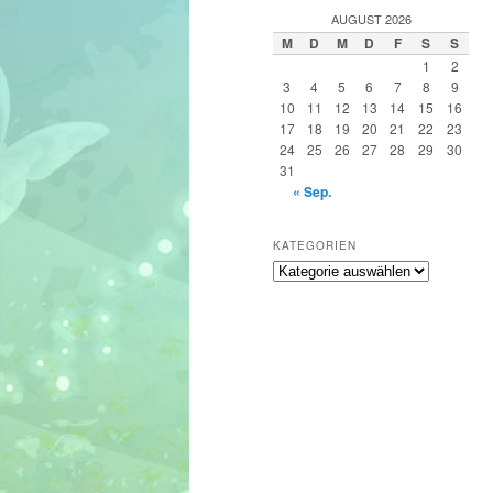
h
AUGUST 2026
e
M
D
M
D
F
S
S
n
1
2
3
4
5
6
7
8
9
10
11
12
13
14
15
16
17
18
19
20
21
22
23
24
25
26
27
28
29
30
31
« Sep.
KATEGORIEN
Kategorien