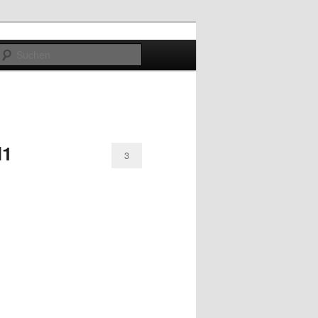
Suchen
l1
3