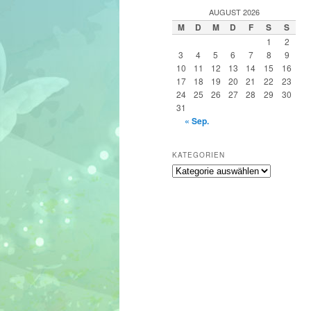
h
AUGUST 2026
e
M
D
M
D
F
S
S
n
1
2
3
4
5
6
7
8
9
10
11
12
13
14
15
16
17
18
19
20
21
22
23
24
25
26
27
28
29
30
31
« Sep.
KATEGORIEN
Kategorien