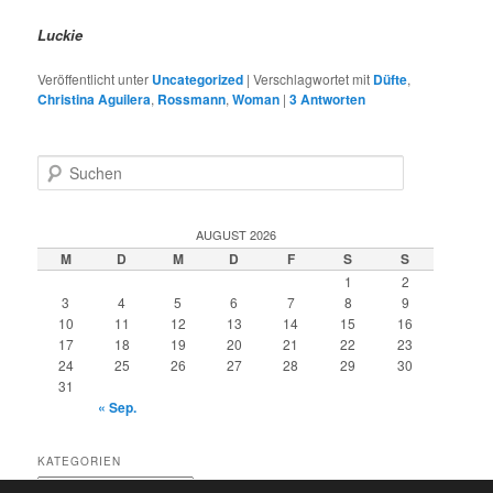
Luckie
Veröffentlicht unter
Uncategorized
|
Verschlagwortet mit
Düfte
,
Christina Aguilera
,
Rossmann
,
Woman
|
3
Antworten
S
u
c
h
AUGUST 2026
e
M
D
M
D
F
S
S
n
1
2
3
4
5
6
7
8
9
10
11
12
13
14
15
16
17
18
19
20
21
22
23
24
25
26
27
28
29
30
31
« Sep.
KATEGORIEN
Kategorien