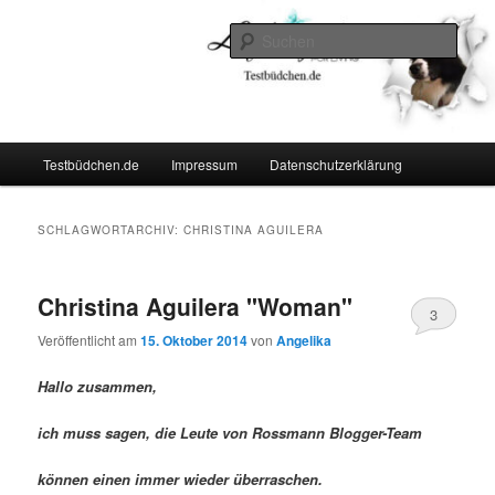
Zum
Zum
Lifestyle For Living
primären
sekundären
Such
Inhalt
Inhalt
springen
springen
Testbüdchen
Hauptmenü
Testbüdchen.de
Impressum
Datenschutzerklärung
SCHLAGWORTARCHIV:
CHRISTINA AGUILERA
Christina Aguilera "Woman"
3
Veröffentlicht am
15. Oktober 2014
von
Angelika
Hallo zusammen,
ich muss sagen, die Leute von Rossmann Blogger-Team
können einen immer wieder überraschen.