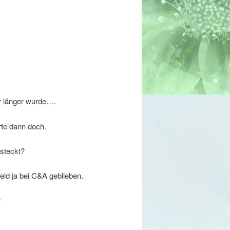
r länger wurde….
rte dann doch.
 steckt?
eld ja bei C&A geblieben.
?