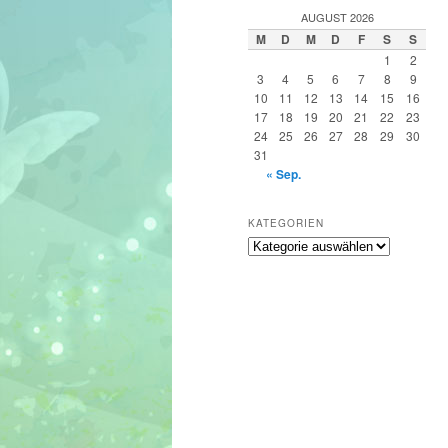
h
AUGUST 2026
e
M
D
M
D
F
S
S
n
1
2
3
4
5
6
7
8
9
10
11
12
13
14
15
16
17
18
19
20
21
22
23
24
25
26
27
28
29
30
31
« Sep.
KATEGORIEN
Kategorien