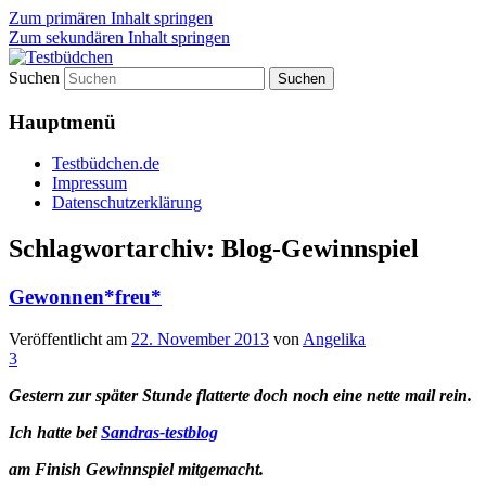
Zum primären Inhalt springen
Zum sekundären Inhalt springen
Suchen
Lifestyle For Living
Testbüdchen
Hauptmenü
Testbüdchen.de
Impressum
Datenschutzerklärung
Schlagwortarchiv:
Blog-Gewinnspiel
Gewonnen*freu*
Veröffentlicht am
22. November 2013
von
Angelika
3
Gestern zur später Stunde flatterte doch noch eine nette mail rein.
Ich hatte bei
Sandras-testblog
am Finish Gewinnspiel mitgemacht.