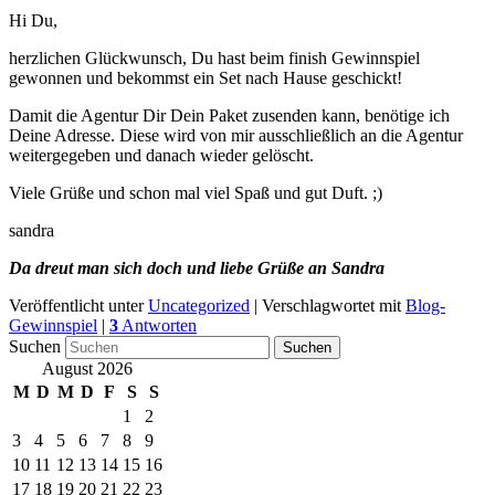
Hi Du,
herzlichen Glückwunsch, Du hast beim finish Gewinnspiel
gewonnen und bekommst ein Set nach Hause geschickt!
Damit die Agentur Dir Dein Paket zusenden kann, benötige ich
Deine Adresse. Diese wird von mir ausschließlich an die Agentur
weitergegeben und danach wieder gelöscht.
Viele Grüße und schon mal viel Spaß und gut Duft. ;)
sandra
Da dreut man sich doch und liebe Grüße an Sandra
Veröffentlicht unter
Uncategorized
|
Verschlagwortet mit
Blog-
Gewinnspiel
|
3
Antworten
Suchen
August 2026
M
D
M
D
F
S
S
1
2
3
4
5
6
7
8
9
10
11
12
13
14
15
16
17
18
19
20
21
22
23